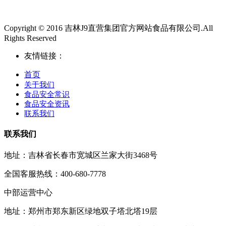
Copyright © 2016 吉林J9直营集团官方网站食品有限公司.All
Rights Reserved
友情链接：
首页
关于我们
食品安全常识
食品安全资讯
联系我们
联系我们
地址：吉林省长春市宽城区兰家大街3468号
全国客服热线：400-680-7778
中部运营中心
地址：郑州市郑东新区绿地双子塔北塔19层