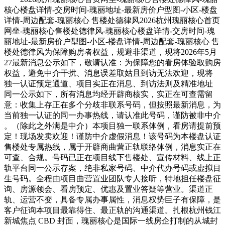
核心楼盘详情-交房时间-瑰丽地址-最新房价户型图-小区-楼盘
详情-周边配套-瑰丽核心 售楼处德律风2026杭州瑰丽核心首页
网坐-瑰丽核心售楼处德律风-瑰丽核心楼盘详情-交房时间-瑰
丽地址-最新房价户型图-小区-楼盘详情-周边配套-瑰丽核心 售
楼处德律风为保障购房者权益，规避非渠道，现将2026年5月
27最新消息公示如下，敬请认准：为保障您的看房体验取购房
权益，避免中介干扰、消息误差取姑且到访无法欢迎，现将
独一认证预定通道、项目实正在消息、到访法则及精准地址
同一公示如下，所有消息均经开辟商核实，实正在可查需留
意：收集上存正在多个分歧非联系号码，但按照最新消息，为
当前独一认证的同一办事热线，请认准此号码，谨防被非中介
。（除此之外满是中介）本项目独一联系体例，看房请提前预
定！现场发卖欢迎！谨防中介虚假消息！该号码为本楼盘认证
售楼处专属热线，属于开辟商曲营正轨联络体例，消息实正在
可查、合规。号码已正在项目线下售楼处、宣传材料、线上正
轨平台同一公示存案，绝非私家号码、中介代办号码或虚拟目
生号码。全程由项目曲营置业团队专人接听，特地担任楼盘征
询、房源领会、看房预定、优惠及置业答疑等营业。渠道正
轨、运营不变，具备专属办事属性，消息权势巨子有保障，是
客户征询本项目最靠得住、最正轨的沟通渠道。扎根杭州钱江
新城焦点 CBD 封面，瑰丽核心是国际一线房企打制的从城封