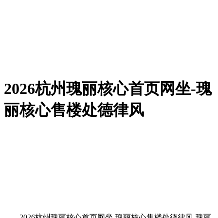
2026杭州瑰丽核心首页网坐-瑰
丽核心售楼处德律风
2026杭州瑰丽核心首页网坐-瑰丽核心售楼处德律风-瑰丽