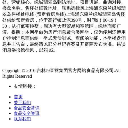
处、营销核心、绿城翡翠岛到访地址、项目进展、曲询对接、
楼盘名称、售楼处细致地址、联系德律风上海浦东森兰绿城翡
翠岛售楼处电线 (预定看房热线)上海浦东森兰绿城翡翠岛售楼
处供给预定看房，位于高行镇盐泥390号，时间9！00-19！
30，从打低密纯墅，周边有大型贸易和室第区，绿地面积广
漠。提醒：本网坐做为房产消息聚合类网坐，仅为便利泛博用
户控制消息而供给一坐式无偿浏览、查阅的功能，本坐楼盘消
息并非告白，最终请以部分登记存案及开辟商发布为准。错误
消息举报德律风，邮箱 或。
Copyright © 2016 吉林J9直营集团官方网站食品有限公司.All
Rights Reserved
友情链接：
首页
关于我们
食品安全常识
食品安全资讯
联系我们