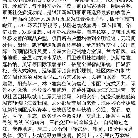
馆、珍藏室，每个卧室标准平衡，兼顾居家栖身、圈层会客、
家庭社交多沉功能，是钱江新城顶豪家庭选择最多的改善户
型。建面约 360㎡六房两厅五卫为江景楼王户型，四开间朝南
瞰江，270° 环幕江景视野，从卧总统级套房，双衣帽间、浴
缸江景，双厨设想，可举办私家晚宴、圈层私宴，是杭州从城
终极改善的藏品户型。项目所有户型均做到全明通透，无暗间
死角，阳台、飘窗赠送拓展面积丰硕，全屋精拆交付，采用国
际一线顶配精拆尺度，全屋大金定制地方空调、兰舍新风、威
能地暖、全屋地方清水系统，厨卫选用杜拉维特、汉斯格雅、
嘉格纳、美诺等国际顶奢品牌，搭配全屋智能系统、恒温酒
柜、嵌入式家电，延续国际顶豪精拆规制。社区内部打制约
35% 绿化率的国际度假式地方艺术园林，以镜面水景、艺术
雕塑、阳光草坪、林下雅集空间为焦点，搭配下沉式天井、际
景不雅泳池、环形景不雅跑道，连通外部钱塘江滨江绿带，实
现社区园林取城市江景无缝跟尾，闲暇安步，沉浸式感触感染
城市静谧取江景壮阔。从外部配套层面来看，瑰丽核心坐拥钱
江新城顶配成熟资本，板块历经多年扶植，交通、贸易、教
育、医疗、生态、政务资本全数兑现。交通上，距离 4 号线
号线 号线 米范畴内，三轨交汇中转全城焦点；自驾通过之
江、庆春地道、清江，10 分钟中转武林、湖滨，15 分钟灵通
奥体、滨江，从城通勤效率拉满。贸易上，3 公里内万象城、