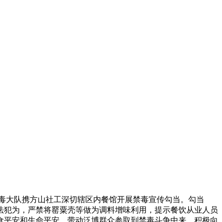
毒大队携方山社工深切辖区内餐馆开展禁毒宣传勾当。勾当
法犯为，严禁将罂粟壳等做为调料增味利用，提示餐饮从业人员
食平安和生命平安。带动泛博群众参取到禁毒斗争中来，积极向