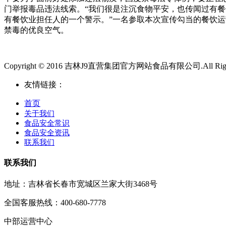
门举报毒品违法线索。“我们很是注沉食物平安，也传闻过有
有餐饮业担任人的一个警示。”一名参取本次宣传勾当的餐饮
禁毒的优良空气。
Copyright © 2016 吉林J9直营集团官方网站食品有限公司.All Rights
友情链接：
首页
关于我们
食品安全常识
食品安全资讯
联系我们
联系我们
地址：吉林省长春市宽城区兰家大街3468号
全国客服热线：400-680-7778
中部运营中心