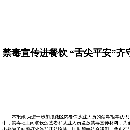
禁毒宣传进餐饮 “舌尖平安”齐
本报讯 为进一步加强辖区内餐饮从业人员的禁毒拒毒认识，
中，禁毒社工向餐饮运营者和从业人员发放禁毒宣传材料，为
不要为了面前好处添加违法物质，国度禁毒法令律例，要正在