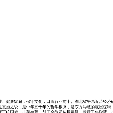
、健康家庭，保守文化，口碑行业前十。湖北省平易近营经济研
是玄虚之说，是中华五千年的哲学根脉，是东方聪慧的底层逻辑
守正统国粹、去芜存菁…胡国全教员传授易经，教授千年聪慧，