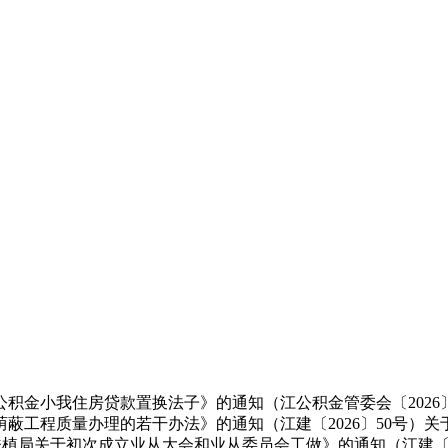
小我住房贷款置换法子》的通知（江公积金管委会〔2026〕1
蔽工程质量办理的若干办法》的通知（江建〔2026〕50号）
乡扶植局关于初次成立业从大会和业从委员会工做》的通知（江建〔