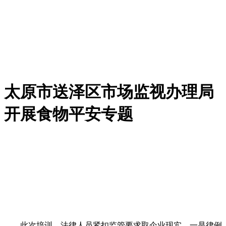
太原市送泽区市场监视办理局
开展食物平安专题
此次培训，法律人员紧扣监管要求取企业现实，一是律例