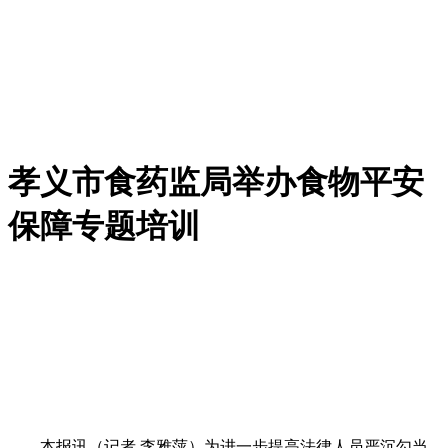
孝义市食药监局举办食物平安
保障专题培训
本报讯（记者 李雅萍）为进一步提高法律人员严沉勾当