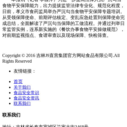
食物平安保障能力，出力提拔监管法律专业化、规范化程度，
日前，孝义市食药监局举办严沉勾当食物平安保障专题培训。
从受领保障使命、前期评估核定、变乱应急处置到保障使命完
成总结，全面解读了严沉勾当保障的工做流程。并通过列举日
常监管实例，连系新实施的《餐饮办事食物平安操做规范》，
对前期监视指点、食谱审查以及现场保障、快检筛查。
Copyright © 2016 吉林J9直营集团官方网站食品有限公司.All
Rights Reserved
友情链接：
首页
关于我们
食品安全常识
食品安全资讯
联系我们
联系我们
地址：吉林省长春市宽城区兰家大街3468号