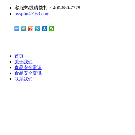
客服热线请拨打：400-680-7778
hysphn@163.com
首页
关于我们
食品安全常识
食品安全资讯
联系我们