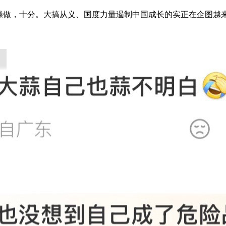
做，十分。大搞从义、国度力量遏制中国成长的实正在企图越