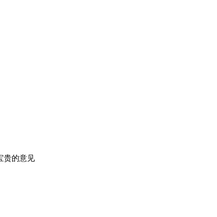
宝贵的意见