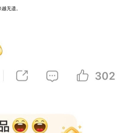
来越无遗。