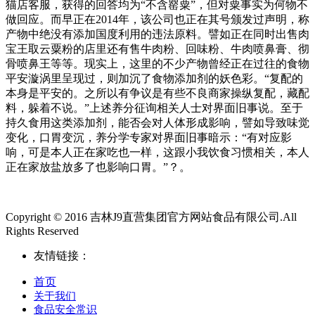
猫店客服，获得的回答均为“不含罂粟”，但对粟事实为何物不
做回应。而早正在2014年，该公司也正在其号颁发过声明，称
产物中绝没有添加国度利用的违法原料。譬如正在同时出售肉
宝王取云粟粉的店里还有售牛肉粉、回味粉、牛肉喷鼻膏、彻
骨喷鼻王等等。现实上，这里的不少产物曾经正在过往的食物
平安漩涡里呈现过，则加沉了食物添加剂的妖色彩。“复配的
本身是平安的。之所以有争议是有些不良商家操纵复配，藏配
料，躲着不说。”上述养分征询相关人士对界面旧事说。至于
持久食用这类添加剂，能否会对人体形成影响，譬如导致味觉
变化，口胃变沉，养分学专家对界面旧事暗示：“有对应影
响，可是本人正在家吃也一样，这跟小我饮食习惯相关，本人
正在家放盐放多了也影响口胃。”？。
Copyright © 2016 吉林J9直营集团官方网站食品有限公司.All
Rights Reserved
友情链接：
首页
关于我们
食品安全常识