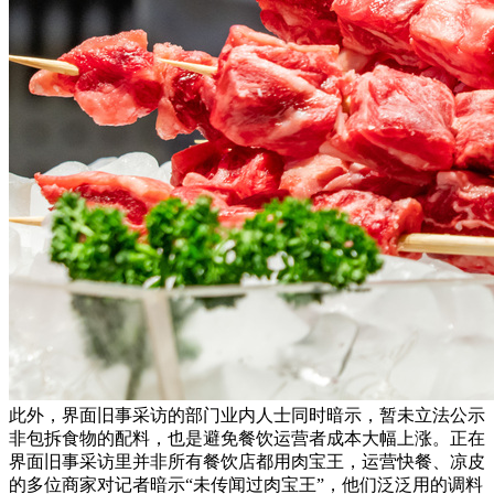
此外，界面旧事采访的部门业内人士同时暗示，暂未立法公示
非包拆食物的配料，也是避免餐饮运营者成本大幅上涨。正在
界面旧事采访里并非所有餐饮店都用肉宝王，运营快餐、凉皮
的多位商家对记者暗示“未传闻过肉宝王”，他们泛泛用的调料