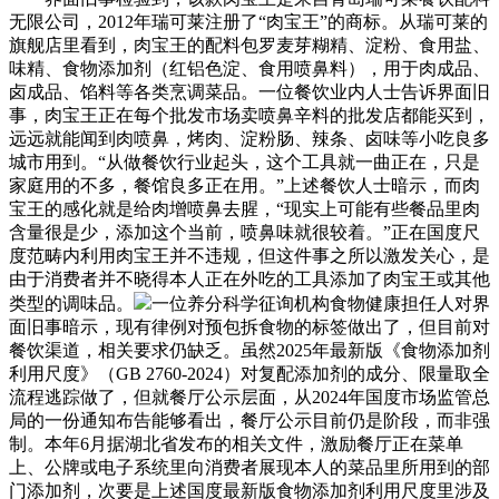
无限公司，2012年瑞可莱注册了“肉宝王”的商标。从瑞可莱的
旗舰店里看到，肉宝王的配料包罗麦芽糊精、淀粉、食用盐、
味精、食物添加剂（红铝色淀、食用喷鼻料），用于肉成品、
卤成品、馅料等各类烹调菜品。一位餐饮业内人士告诉界面旧
事，肉宝王正在每个批发市场卖喷鼻辛料的批发店都能买到，
远远就能闻到肉喷鼻，烤肉、淀粉肠、辣条、卤味等小吃良多
城市用到。“从做餐饮行业起头，这个工具就一曲正在，只是
家庭用的不多，餐馆良多正在用。”上述餐饮人士暗示，而肉
宝王的感化就是给肉增喷鼻去腥，“现实上可能有些餐品里肉
含量很是少，添加这个当前，喷鼻味就很较着。”正在国度尺
度范畴内利用肉宝王并不违规，但这件事之所以激发关心，是
由于消费者并不晓得本人正在外吃的工具添加了肉宝王或其他
类型的调味品。
一位养分科学征询机构食物健康担任人对界
面旧事暗示，现有律例对预包拆食物的标签做出了，但目前对
餐饮渠道，相关要求仍缺乏。虽然2025年最新版《食物添加剂
利用尺度》（GB 2760-2024）对复配添加剂的成分、限量取全
流程逃踪做了，但就餐厅公示层面，从2024年国度市场监管总
局的一份通知布告能够看出，餐厅公示目前仍是阶段，而非强
制。本年6月据湖北省发布的相关文件，激励餐厅正在菜单
上、公牌或电子系统里向消费者展现本人的菜品里所用到的部
门添加剂，次要是上述国度最新版食物添加剂利用尺度里涉及