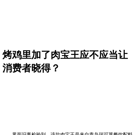
烤鸡里加了肉宝王应不应当让
消费者晓得？
界面旧事检验到，该款肉宝王是来自青岛瑞可莱餐饮配料