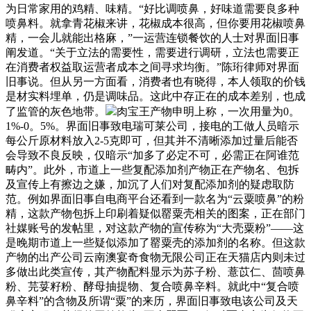
为日常家用的鸡精、味精。“好比调喷鼻，好味道需要良多种
喷鼻料。就拿青花椒来讲，花椒成本很高，但你要用花椒喷鼻
精，一会儿就能出格麻，”一运营连锁餐饮的人士对界面旧事
阐发道。“关于立法的需要性，需要进行调研，立法也需要正
在消费者权益取运营者成本之间寻求均衡。”陈珩律师对界面
旧事说。但从另一方面看，消费者也有晓得，本人领取的价钱
是材实料埋单，仍是调味品。这此中存正在的成本差别，也成
了监管的灰色地带。
肉宝王产物申明上称，一次用量为0。
1%-0。5%。界面旧事致电瑞可莱公司，接电的工做人员暗示
每公斤原材料放入2-5克即可，但其并不清晰添加过量后能否
会导致不良反映，仅暗示“加多了必定不可，必需正在阿谁范
畴内”。此外，市道上一些复配添加剂产物正在产物名、包拆
及宣传上有擦边之嫌，加沉了人们对复配添加剂的疑虑取防
范。例如界面旧事自电商平台还看到一款名为“云粟喷鼻”的粉
精，这款产物包拆上印刷着疑似罂粟壳相关的图案，正在部门
社媒账号的发帖里，对这款产物的宣传称为“大壳粟粉”——这
是晚期市道上一些疑似添加了罂粟壳的添加剂的名称。但这款
产物的出产公司云南澳宴奇食物无限公司正在天猫店内则未过
多做出此类宣传，其产物配料显示为苏子粉、薏苡仁、茴喷鼻
粉、芫荽籽粉、酵母抽提物、复合喷鼻辛料。就此中“复合喷
鼻辛料”的含物及所谓“粟”的来历，界面旧事致电该公司及天