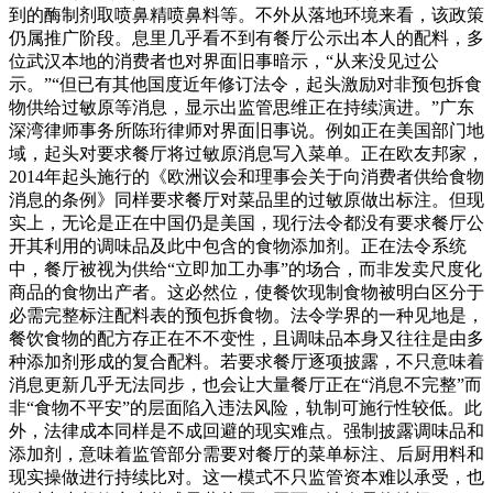
到的酶制剂取喷鼻精喷鼻料等。不外从落地环境来看，该政策
仍属推广阶段。息里几乎看不到有餐厅公示出本人的配料，多
位武汉本地的消费者也对界面旧事暗示，“从来没见过公
示。”“但已有其他国度近年修订法令，起头激励对非预包拆食
物供给过敏原等消息，显示出监管思维正在持续演进。”广东
深湾律师事务所陈珩律师对界面旧事说。例如正在美国部门地
域，起头对要求餐厅将过敏原消息写入菜单。正在欧友邦家，
2014年起头施行的《欧洲议会和理事会关于向消费者供给食物
消息的条例》同样要求餐厅对菜品里的过敏原做出标注。但现
实上，无论是正在中国仍是美国，现行法令都没有要求餐厅公
开其利用的调味品及此中包含的食物添加剂。正在法令系统
中，餐厅被视为供给“立即加工办事”的场合，而非发卖尺度化
商品的食物出产者。这必然位，使餐饮现制食物被明白区分于
必需完整标注配料表的预包拆食物。法令学界的一种见地是，
餐饮食物的配方存正在不不变性，且调味品本身又往往是由多
种添加剂形成的复合配料。若要求餐厅逐项披露，不只意味着
消息更新几乎无法同步，也会让大量餐厅正在“消息不完整”而
非“食物不平安”的层面陷入违法风险，轨制可施行性较低。此
外，法律成本同样是不成回避的现实难点。强制披露调味品和
添加剂，意味着监管部分需要对餐厅的菜单标注、后厨用料和
现实操做进行持续比对。这一模式不只监管资本难以承受，也