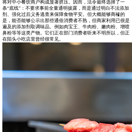
将对中小餐饮商户构成显著挤压。因而，法令最终选择了一
条“底线”：不要求事前全量通明披露，而是通过明白不法添加
剂、强化过后义务逃查来保障食物平安。但大概能够商榷的
是，能否能够公示出那些通俗消费者不熟，但商家利用已很是
遍及的添加剂取调味品。例如肉宝王、牛肉粉、嫩肉粉、增喷
鼻粉等等这类产物。它们正在部门消费者听来不明所以，但正
在陌头小吃店里曾经很常见。