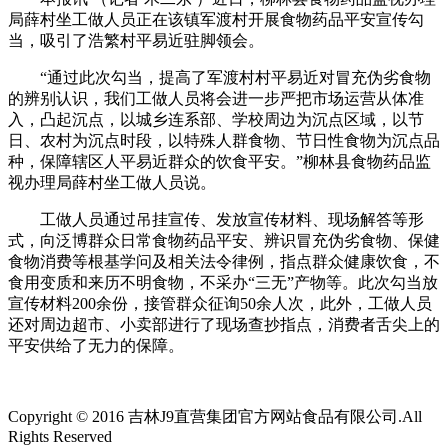
局薛村坐工做人员正在该镇军渡村开展食物药品平安宣传勾
当，吸引了浩繁村平易近驻脚领会。
“通过此次勾当，提高了军渡村村平易近对冒充伪劣食物
的辨别认识，我们工做人员将会进一步严把市场运营从体准
入，凸起沉点，以城乡连系部、学校周边为沉点区域，以节
日、农村为沉点时段，以特殊人群食物、节日性食物为沉点品
种，保障辖区人平易近群众的饮食平安。”柳林县食物药品监
视办理局薛村坐工做人员说。
工做人员通过吊挂宣传、发放宣传材料、现场解答等形
式，向泛博群众日常食物药品平安、辨识冒充伪劣食物、保健
食物消费等根基学问及相关法令律例，指点群众健康饮食，不
食用变质和来历不明食物，不采办“三无”产物等。此次勾当放
宣传材料200余份，接管群众征询50余人次，此外，工做人员
还对周边超市、小卖部进行了现场查抄指点，消费者舌尖上的
平安供给了无力的保障。
Copyright © 2016 吉林J9直营集团官方网站食品有限公司.All
Rights Reserved