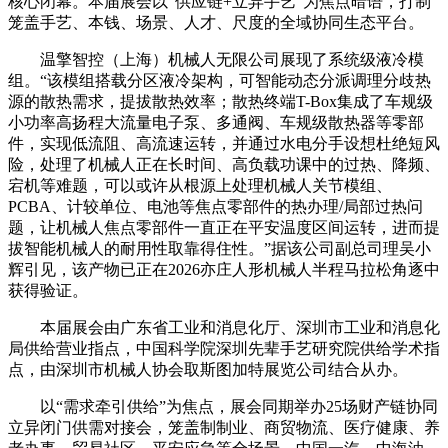
核心闭幕。本届展会以“供应链+立异手艺”为焦点暗语，打制
笼盖手艺、本钱、场景、人才、尺度的全域协同生态平台。
温擎智控（上海）机械人无限公司展现了系统级液冷模
组。“该模组搭载分区液冷架构，可智能动态分派调理分歧热
源的散热需求，提拔散热效率；散热终端T-Box集成了车规级
小功率高扬程大流量电子泵、多通阀、车规级散热器等零部
件，实现低流阻、高流速运转，并通过水电分手设想杜绝短风
险，处理了机械人正在长时间、高负载功课中的过热、降频、
宕机等难题，可以或许从根源上处理机械人关节模组、
PCBA、计较单位、电池等焦点零部件的热办理/局部过热问
题，让机械人焦点零部件一直正在平安温度区间运转，进而提
拔智能机械人的耐用性取靠得住性。”据该公司副总司理吴小
辉引见，该产物已正在2026亦庄人形机械人半程马拉松角逐中
获得验证。
本届展会由广东省工业和消息化厅、深圳市工业和消息化
局供给营业指点，中国科学院深圳先辈手艺研究院供给学术指
点，由深圳市机械人协会取斯图加特展览公司结合从办。
以“需求牵引供给”为焦点，展会同期举办25场财产链协同
立异闭门供需对接会，笼盖制制业、商贸物流、医疗健康、养