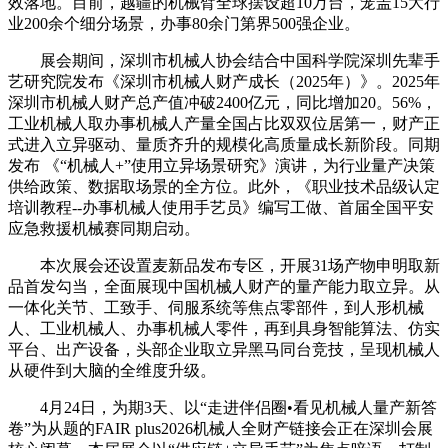
效落地。目前，越疆的机械臂全球摆设超10万台，笼盖15大行
业200余个细分场景，办事80余门第界500强企业。
展会期间，深圳市机械人协会结合中国科学院深圳先辈手
艺研究院发布《深圳市机械人财产成长（2025年）》。2025年
深圳市机械人财产总产值冲破2400亿元，同比增加20。56%，
工业机械人取办事机械人产量全国占比双双位居第一，财产正
式进入立异驱动、量质齐升的规模化高质量成长新阶段。同期
发布 《“机械人+”使用立异场景研究》演讲，为行业量产决策
供给政策、数据取场景的全方位。此外，《职业技术品级认定
培训教程--办事机械人使用手艺员》编写工做、首届全国平安
应急救援机械赛同期启动。
本次展会还设置麦新品发布专区，开展31场产物申明取新
品首发勾当，全面展现中国机械人财产的量产能力取立异。从
一体化关节、工致手、伺服系统等焦点零部件，到人形机械
人、工业机械人、办事机械人零件，再到具身智能算法、仿实
平台、出产设备，头部企业取立异黑马同台竞技，呈现机械人
从硬件到大脑的全维度升级。
4月24日，为期3天、以“走进伴侣圈•看见机械人量产新答
卷”为从题的FAIR plus2026机械人全财产链接会正在深圳会展