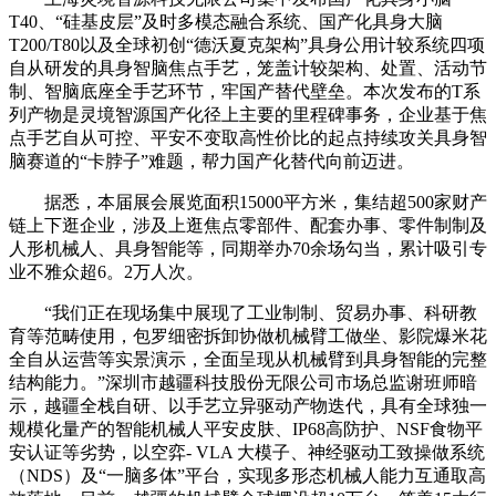
T40、“硅基皮层”及时多模态融合系统、国产化具身大脑
T200/T80以及全球初创“德沃夏克架构”具身公用计较系统四项
自从研发的具身智脑焦点手艺，笼盖计较架构、处置、活动节
制、智脑底座全手艺环节，牢国产替代壁垒。本次发布的T系
列产物是灵境智源国产化径上主要的里程碑事务，企业基于焦
点手艺自从可控、平安不变取高性价比的起点持续攻关具身智
脑赛道的“卡脖子”难题，帮力国产化替代向前迈进。
据悉，本届展会展览面积15000平方米，集结超500家财产
链上下逛企业，涉及上逛焦点零部件、配套办事、零件制制及
人形机械人、具身智能等，同期举办70余场勾当，累计吸引专
业不雅众超6。2万人次。
“我们正在现场集中展现了工业制制、贸易办事、科研教
育等范畴使用，包罗细密拆卸协做机械臂工做坐、影院爆米花
全自从运营等实景演示，全面呈现从机械臂到具身智能的完整
结构能力。”深圳市越疆科技股份无限公司市场总监谢班师暗
示，越疆全栈自研、以手艺立异驱动产物迭代，具有全球独一
规模化量产的智能机械人平安皮肤、IP68高防护、NSF食物平
安认证等劣势，以空弈- VLA 大模子、神经驱动工致操做系统
（NDS）及“一脑多体”平台，实现多形态机械人能力互通取高