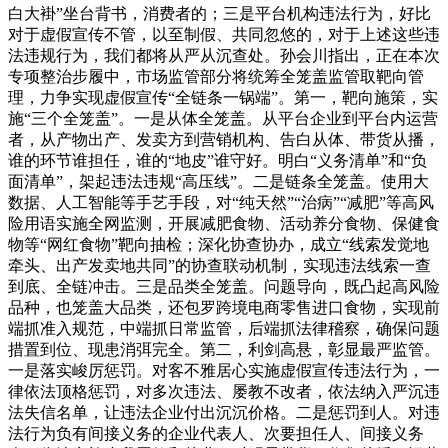
白大褂”坐台背书，消费者的；三是平台机构违法行为，好比
对于虚假宣传不管，以至制假、共同忽悠的，对于上述这些违
法违规行为，我们都将从严从沉查处。孙会川指出，正在本次
专项整治步履中，市场监管部分将统筹全笼盖监管取靶向管
理，力争实现虚假宣传“全链条一锅端”。第一，靶向施策，实
施“三个全笼盖”。一是从体全笼盖。从平台企业到平台内运营
者，从产物出产、发卖方到营销机构、告白从体、带货从播，
谁的环节谁担任，谁的“地皮”谁守好。明白“义务清单”和“负
面清单”，架起违法违规“高压线”。二是链条全笼盖。使用大
数据、人工智能等手艺手段，对“纯天然”“治病”“减肥”等高风
险用语实施全网监测，开展减肥食物、活动养分食物、保健食
物等“网红食物”靶向抽检；深化协查协办，成立“线索发觉地
牵头、出产发卖地共同”的协查联动机制，实现违法线索一查
到底、全链冲击。三是品类全笼盖。问题导向，既凸起高风险
品种，也笼盖大品类，还包罗跨境电商零售进口食物，实现前
端抓准入规范，中端抓日常监管，后端抓法律稽察，确保问题
措置到位、现患消弭完全。第二，利剑高悬，彰显最严监管。
一是落实峻厉惩罚。对客不雅居心实施虚假宣传违法行为，一
律依法顶格惩罚，对多次违法、屡教不改者，依法纳入严沉违
法失信名单，让违法企业付出沉沉价格。二是惩罚到人。对违
法行为负有间接义务的企业代表人、次要担任人、间接义务