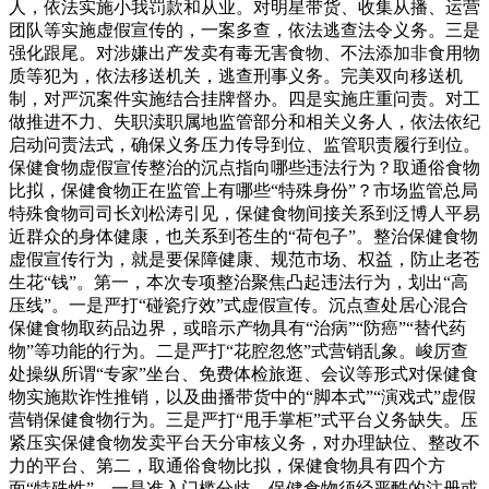
人，依法实施小我罚款和从业。对明星带货、收集从播、运营
团队等实施虚假宣传的，一案多查，依法逃查法令义务。三是
强化跟尾。对涉嫌出产发卖有毒无害食物、不法添加非食用物
质等犯为，依法移送机关，逃查刑事义务。完美双向移送机
制，对严沉案件实施结合挂牌督办。四是实施庄重问责。对工
做推进不力、失职渎职属地监管部分和相关义务人，依法依纪
启动问责法式，确保义务压力传导到位、监管职责履行到位。
保健食物虚假宣传整治的沉点指向哪些违法行为？取通俗食物
比拟，保健食物正在监管上有哪些“特殊身份”？市场监管总局
特殊食物司司长刘松涛引见，保健食物间接关系到泛博人平易
近群众的身体健康，也关系到苍生的“荷包子”。整治保健食物
虚假宣传行为，就是要保障健康、规范市场、权益，防止老苍
生花“钱”。第一，本次专项整治聚焦凸起违法行为，划出“高
压线”。一是严打“碰瓷疗效”式虚假宣传。沉点查处居心混合
保健食物取药品边界，或暗示产物具有“治病”“防癌”“替代药
物”等功能的行为。二是严打“花腔忽悠”式营销乱象。峻厉查
处操纵所谓“专家”坐台、免费体检旅逛、会议等形式对保健食
物实施欺诈性推销，以及曲播带货中的“脚本式”“演戏式”虚假
营销保健食物行为。三是严打“甩手掌柜”式平台义务缺失。压
紧压实保健食物发卖平台天分审核义务，对办理缺位、整改不
力的平台、第二，取通俗食物比拟，保健食物具有四个方
面“特殊性”。一是准入门槛分歧。保健食物须经严酷的注册或