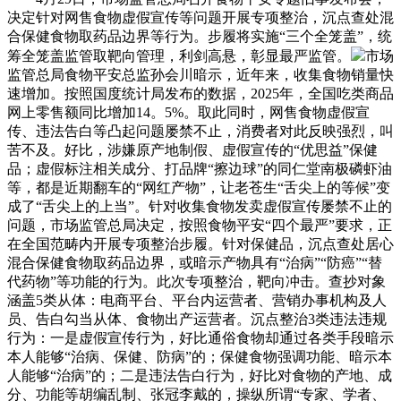
决定针对网售食物虚假宣传等问题开展专项整治，沉点查处混
合保健食物取药品边界等行为。步履将实施“三个全笼盖”，统
筹全笼盖监管取靶向管理，利剑高悬，彰显最严监管。
市场
监管总局食物平安总监孙会川暗示，近年来，收集食物销量快
速增加。按照国度统计局发布的数据，2025年，全国吃类商品
网上零售额同比增加14。5%。取此同时，网售食物虚假宣
传、违法告白等凸起问题屡禁不止，消费者对此反映强烈，叫
苦不及。好比，涉嫌原产地制假、虚假宣传的“优思益”保健
品；虚假标注相关成分、打品牌“擦边球”的同仁堂南极磷虾油
等，都是近期翻车的“网红产物”，让老苍生“舌尖上的等候”变
成了“舌尖上的上当”。针对收集食物发卖虚假宣传屡禁不止的
问题，市场监管总局决定，按照食物平安“四个最严”要求，正
在全国范畴内开展专项整治步履。针对保健品，沉点查处居心
混合保健食物取药品边界，或暗示产物具有“治病”“防癌”“替
代药物”等功能的行为。此次专项整治，靶向冲击。查抄对象
涵盖5类从体：电商平台、平台内运营者、营销办事机构及人
员、告白勾当从体、食物出产运营者。沉点整治3类违法违规
行为：一是虚假宣传行为，好比通俗食物却通过各类手段暗示
本人能够“治病、保健、防病”的；保健食物强调功能、暗示本
人能够“治病”的；二是违法告白行为，好比对食物的产地、成
分、功能等胡编乱制、张冠李戴的，操纵所谓“专家、学者、