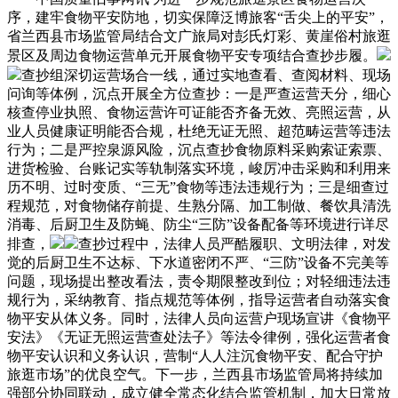
序，建牢食物平安防地，切实保障泛博旅客“舌尖上的平安”，
省兰西县市场监管局结合文广旅局对彭氏灯彩、黄崖俗村旅逛
景区及周边食物运营单元开展食物平安专项结合查抄步履。
查抄组深切运营场合一线，通过实地查看、查阅材料、现场
问询等体例，沉点开展全方位查抄：一是严查运营天分，细心
核查停业执照、食物运营许可证能否齐备无效、亮照运营，从
业人员健康证明能否合规，杜绝无证无照、超范畴运营等违法
行为；二是严控泉源风险，沉点查抄食物原料采购索证索票、
进货检验、台账记实等轨制落实环境，峻厉冲击采购和利用来
历不明、过时变质、“三无”食物等违法违规行为；三是细查过
程规范，对食物储存前提、生熟分隔、加工制做、餐饮具清洗
消毒、后厨卫生及防蝇、防尘“三防”设备配备等环境进行详尽
排查，
查抄过程中，法律人员严酷履职、文明法律，对发
觉的后厨卫生不达标、下水道密闭不严、“三防”设备不完美等
问题，现场提出整改看法，责令期限整改到位；对轻细违法违
规行为，采纳教育、指点规范等体例，指导运营者自动落实食
物平安从体义务。同时，法律人员向运营户现场宣讲《食物平
安法》《无证无照运营查处法子》等法令律例，强化运营者食
物平安认识和义务认识，营制“人人注沉食物平安、配合守护
旅逛市场”的优良空气。下一步，兰西县市场监管局将持续加
强部分协同联动，成立健全常态化结合监管机制，加大日常放