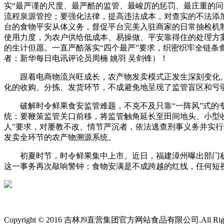
实“最严谨的尺度、最严酷的监管、最峻厉的惩罚、最庄重的
流程泉源管控；要强化法律，提高违法成本，对查实的不法添
台的食物平安从体义务，督促平台完美入驻商家的日常抽检机
使用力度，为农户供给低成本、易操做、平安靠得住的处理方
的生计但愿。一直严酷落实“四个最严”要求，织密织牢全链条
者：新华每日电讯评论员周楠 姚羽 吴剑锋）！
跟着电商物流兴旺成长，农产物发卖模式正发生深刻变化。“
化的收购、分拣、发货环节，不成避免地呈现了监管盲区和亏弱
破解时令鲜果食安监管难题，不克不及只靠“一阵风”式的专
统：要鞭策监管关口前移，将监管触角延长至田间地头、小型
人”要求，对屡教不改、情节严沉者，依法逃查刑事义务并实
发卖全环节的农产物溯源系统。
初夏时节，时令鲜果集中上市。近日，福建漳州曝出部门杨梅
这一事务再次敲响警钟：食物安满是不成跨越的红线，任何短
Copyright © 2016 吉林J9直营集团官方网站食品有限公司.All Rights