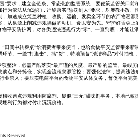
问责”要求，建立全链条、常态化的监管系统：要鞭策监管关口前
加行为依法从沉惩罚，严酷落实“惩罚到人”要求，对屡教不改、
制，加速成立笼盖种植、收购、运输、发卖全环节的农产物溯源
案，从泉源上削减违规操做的动机。食以安为先。守护好舌尖上
食物平安防护网，对各类违法违规行为“零”、一查到底，才能让
田间中转餐桌”给消费者带来便当，也给食物平安监管带来新
环节。一些“打逛击”、搞“货”，特地预备“清洁样品”对付抽
项整治，必需严酷落实“最严谨的尺度、最严酷的监管、最峻厉
收购点和分拣仓，实现全流程泉源管控；要强化法律，提高违法
行行业禁入；要压实电商平台的食物平安从体义务，督促平台完
收购点违规利用防腐剂、疑似“三无”甜味剂事务，本地已敏
视逐利行为都对付出沉沉价格。
 Reserved