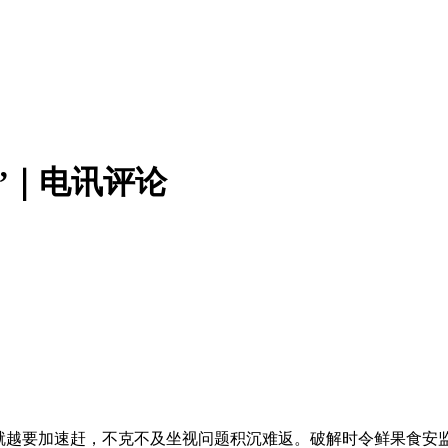
”｜电讯评论
越要加速赶，不克不及坐视问题积沉难返。破解时令鲜果食安监