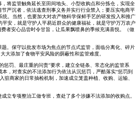
移，将监管触角延长至田间地头、小型收购点和分拣仓，实现全
情节严沉者，依法逃查刑事义务并实行行业禁入；要压实电商平
系统。当然，也要加大对农产物科学保鲜手艺的研发投入和推广
的平安，就是守护人平易近群众的健康福祉，就是守护万万农户
消费者安心品尝时令甘旨，让瓜果飘喷鼻的季候充满喜悦。（做
课题。保守以批发市场为焦点的节点式监管，面临分离化、碎片
检，大大添加了食物平安风险的荫蔽性和监管难度。
的惩罚、最庄重的问责”要求，建立全链条、常态化的监管系
成本，对查实的不法添加行为依法从沉惩罚，严酷落实“惩罚到
美入驻商家的日常抽检机制，加速成立笼盖种植、收购、运输、
捷成立专项整治工做专班，查处了多个涉嫌不法添加的收购点。