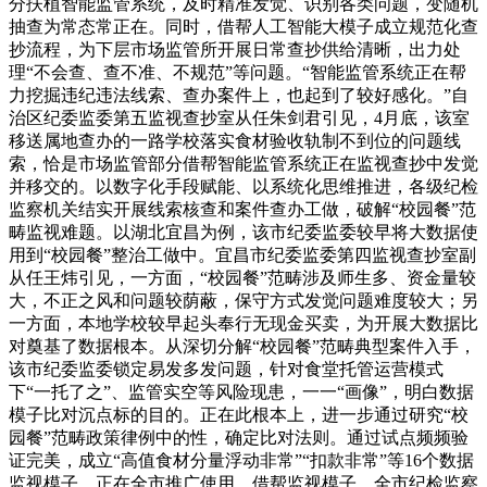
分扶植智能监管系统，及时精准发觉、识别各类问题，变随机
抽查为常态常正在。同时，借帮人工智能大模子成立规范化查
抄流程，为下层市场监管所开展日常查抄供给清晰，出力处
理“不会查、查不准、不规范”等问题。“智能监管系统正在帮
力挖掘违纪违法线索、查办案件上，也起到了较好感化。”自
治区纪委监委第五监视查抄室从任朱剑君引见，4月底，该室
移送属地查办的一路学校落实食材验收轨制不到位的问题线
索，恰是市场监管部分借帮智能监管系统正在监视查抄中发觉
并移交的。以数字化手段赋能、以系统化思维推进，各级纪检
监察机关结实开展线索核查和案件查办工做，破解“校园餐”范
畴监视难题。以湖北宜昌为例，该市纪委监委较早将大数据使
用到“校园餐”整治工做中。宜昌市纪委监委第四监视查抄室副
从任王炜引见，一方面，“校园餐”范畴涉及师生多、资金量较
大，不正之风和问题较荫蔽，保守方式发觉问题难度较大；另
一方面，本地学校较早起头奉行无现金买卖，为开展大数据比
对奠基了数据根本。从深切分解“校园餐”范畴典型案件入手，
该市纪委监委锁定易发多发问题，针对食堂托管运营模式
下“一托了之”、监管实空等风险现患，一一“画像”，明白数据
模子比对沉点标的目的。正在此根本上，进一步通过研究“校
园餐”范畴政策律例中的性，确定比对法则。通过试点频频验
证完美，成立“高值食材分量浮动非常”“扣款非常”等16个数据
监视模子，正在全市推广使用。借帮监视模子，全市纪检监察