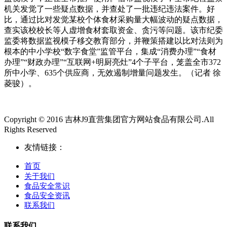
机关发觉了一些疑点数据，并查处了一批违纪违法案件。好
比，通过比对发觉某校个体食材采购量大幅波动的疑点数据，
查实该校校长等人虚增食材套取资金、贪污等问题。该市纪委
监委将数据监视模子移交教育部分，并鞭策搭建以比对法则为
根本的中小学校“数字食堂”监管平台，集成“消费办理”“食材
办理”“财政办理”“互联网+明厨亮灶”4个子平台，笼盖全市372
所中小学、635个供应商，无效遏制增量问题发生。（记者 徐
菱骏）。
Copyright © 2016 吉林J9直营集团官方网站食品有限公司.All
Rights Reserved
友情链接：
首页
关于我们
食品安全常识
食品安全资讯
联系我们
联系我们