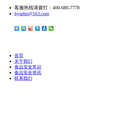
客服热线请拨打：400-680-7778
hysphn@163.com
首页
关于我们
食品安全常识
食品安全资讯
联系我们