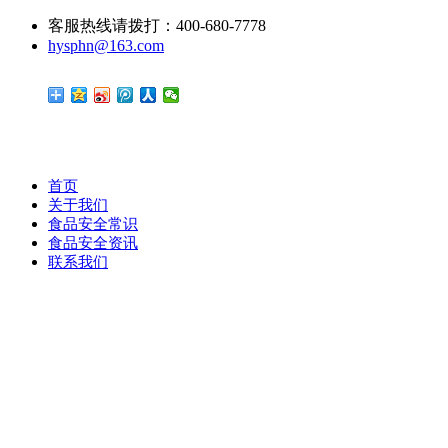
客服热线请拨打：400-680-7778
hysphn@163.com
首页
关于我们
食品安全常识
食品安全资讯
联系我们