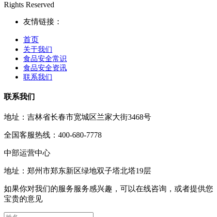
Rights Reserved
友情链接：
首页
关于我们
食品安全常识
食品安全资讯
联系我们
联系我们
地址：吉林省长春市宽城区兰家大街3468号
全国客服热线：400-680-7778
中部运营中心
地址：郑州市郑东新区绿地双子塔北塔19层
如果你对我们的服务服务感兴趣，可以在线咨询，或者提供您
宝贵的意见