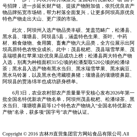
号招牌，进一步延长财产链、提拔产物附加值，依托优良农产
物品牌拓宽市场销，帮力村落全面复兴，让更多阿坝高原优良
特色产物走出大山、更广漠的市场。
此次，阿坝州入选产物品类丰硕、笼盖范畴广，松潘县、
黑水县、壤塘县、阿坝县5县，涵盖特色生果、茶叶、中药
材、粮食做物、食用菌、畜禽产物六大品类，全方位展示出阿
坝高原特色农牧业成长。此中：茂县枇杷、茂县瑞雪苹果、茂
县瑞喷鼻红苹果3款优良果品成功上榜；松潘县两大特色产物
入选，别离为种植面积315公顷的松潘梨取520公顷的松潘绿
茶；黑水县入选产物有黑水当归、黑水瑞雪苹果、黑水豌豆、
黑水马铃薯，以及黑水色湾藏喷鼻猪；壤塘县的壤塘喷鼻菇、
阿坝县的贾洛绵羊也成功跻身榜单。
6月3日，农业农村部农产质量量平安核心发布2026年第一
批全国名特优新农产物名单，阿坝州茂县枇杷、松潘绿茶、黑
水当归、壤塘喷鼻菇等12个特色农产物纳入“全国名特优新农
产物”名录，获多项“国字号”农产物认证。
Copyright © 2016 吉林J9直营集团官方网站食品有限公司.All