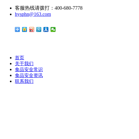
客服热线请拨打：400-680-7778
hysphn@163.com
首页
关于我们
食品安全常识
食品安全资讯
联系我们