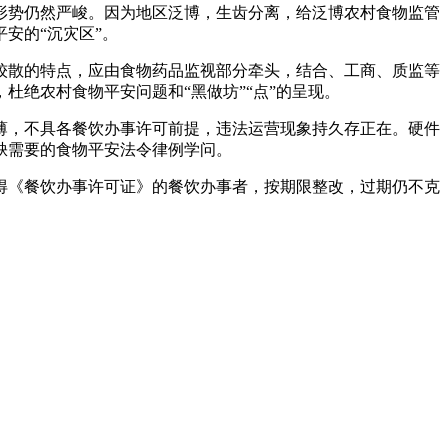
势仍然严峻。因为地区泛博，生齿分离，给泛博农村食物监管
安的“沉灾区”。
散的特点，应由食物药品监视部分牵头，结合、工商、质监等
绝农村食物平安问题和“黑做坊”“点”的呈现。
，不具各餐饮办事许可前提，违法运营现象持久存正在。硬件
缺需要的食物平安法令律例学问。
《餐饮办事许可证》的餐饮办事者，按期限整改，过期仍不克