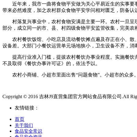
近年来，我市一曲将食物平安做为关心平易近生的实事要事
带来必然难度，加之农村群众食物平安学问相对匮乏，防备认
村落复兴事业中，农村食物安满是主要一环。农村一旦呈现
部分，成立同一的市、县、村四级食物平安监管收集，完美农村
农村餐饮饭馆、小吃店及流动餐饮摊点遍及存正在小、散、
设备差。大部门小餐饮运营单元场地狭小，卫生设备不齐，消
提高行业准入门槛，提拔农村餐饮办事业程度。实施餐饮办
不及取得《餐饮办事许可证》的，依法予以。
农村小商铺、小超市里面出售“问题食物”。小超市的众多
Copyright © 2016 吉林J9直营集团官方网站食品有限公司.All Rights
友情链接：
首页
关于我们
食品安全常识
食品安全资讯