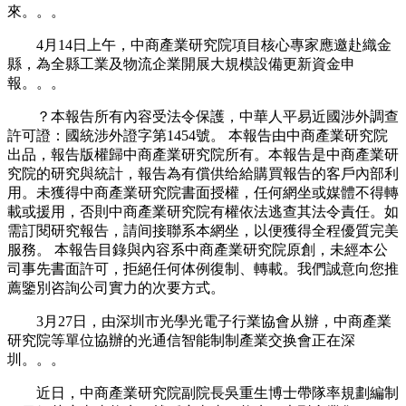
來。。。
4月14日上午，中商產業研究院項目核心專家應邀赴織金
縣，為全縣工業及物流企業開展大規模設備更新資金申
報。。。
？本報告所有內容受法令保護，中華人平易近國涉外調查
許可證：國統涉外證字第1454號。 本報告由中商產業研究院
出品，報告版權歸中商產業研究院所有。本報告是中商產業研
究院的研究與統計，報告為有償供给給購買報告的客戶內部利
用。未獲得中商產業研究院書面授權，任何網坐或媒體不得轉
載或援用，否則中商產業研究院有權依法逃查其法令責任。如
需訂閱研究報告，請间接聯系本網坐，以便獲得全程優質完美
服務。 本報告目錄與內容系中商產業研究院原創，未經本公
司事先書面許可，拒絕任何体例復制、轉載。我們誠意向您推
薦鑒別咨詢公司實力的次要方式。
3月27日，由深圳市光學光電子行業協會从辦，中商產業
研究院等單位協辦的光通信智能制制產業交换會正在深
圳。。。
近日，中商產業研究院副院長吳重生博士帶隊率規劃編制