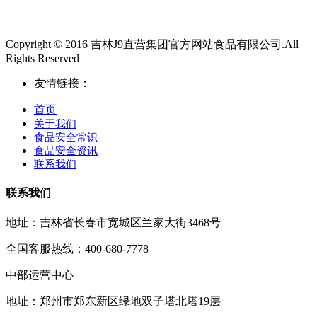
Copyright © 2016 吉林J9直营集团官方网站食品有限公司.All
Rights Reserved
友情链接：
首页
关于我们
食品安全常识
食品安全资讯
联系我们
联系我们
地址：吉林省长春市宽城区兰家大街3468号
全国客服热线：400-680-7778
中部运营中心
地址：郑州市郑东新区绿地双子塔北塔19层