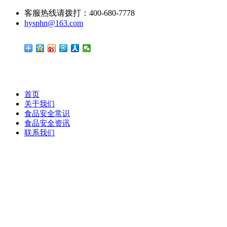
客服热线请拨打：400-680-7778
hysphn@163.com
首页
关于我们
食品安全常识
食品安全资讯
联系我们