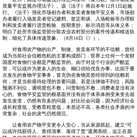
质量平安监视办理法子》。该《法子》将自本年12月1日起施
行。《法子》强化市场创办者和发卖者食物平安义务，市场创
办者履行入场发卖者登记建档、签定和谈、入场检验等办理权
利和发卖者履行进货检验、按期查抄、标示消息等从体义务；
明白了处所市场监管部分取农业农村部分的案件传递和移送轨
制，细化了具体传递景象。（8月16日《》）。
对食用农产物的出产、制做、发卖各环节的不信赖，曾经
成为当前社会信赖危机的主要构成部门，世界上任何一个发财
国度对食物行业都是严酷监管的。由于对这个行业的严酷监
管，可以或许为更多人的生命、糊口供给优良办事。比拟于屡
次发生的食物平安事务，冒充伪劣食物其曾经得到的信赖若
何，才是当前亟待处理的首要问题。若是法律做不到位，风险
预测不到位，通明度也不敷，问责制也不敷，消费者是没有决
心的。食物平安监管的根基面并没有由于体系体例变来变去就
发生改变，仍然有良多的问题，好比社会问题，因为经济社会
成长程度低，受教育程度低，本质还不高，各类社会矛盾的冲
突复杂，社会的戾气仍然很沉。
让食用农产物平安更令人安心，当从泉源抓起。建立“可
以或许找获得人、查得清事、落得了责”逃溯系统，迫正在眉