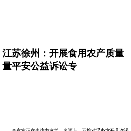
江苏徐州：开展食用农产质量
量平安公益诉讼专
查察官正在走访中发觉，泉源上，不按对采办方开具许诺