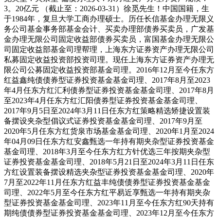
3。20亿元 （截止至：2026-03-31）徐觅先生！中国国籍，生
于1984年，复旦大学工商办理硕士。历任长信基金办理无限义
务公司基金事务部基金会计、买卖办理部债券买卖员，广发基
金办理无限公司固定收益部债券买卖员，富国基金办理无限公
司固定收益部基金司理帮理，上海东方证券资产办理无限公司
私募固定收益投资部投资司理。现任上海东方证券资产办理无
限公司公募固定收益投资部基金司理。2016年12月至今任东方
红益鑫纯债债券型证券投资基金基金司理、2017年8月至2023
年4月任东方红汇利债券型证券投资基金基金司理、2017年8月
至2023年4月任东方红汇阳债券型证券投资基金基金司理、
2017年9月5日至2024年3月11日任东方红策略精选矫捷设置装
备摆设夹杂型倡议式证券投资基金基金司理、2017年9月至
2020年5月任东方红货泉市场基金基金司理、2020年1月至2024
年04月09日任东方红安鑫甄选一年持有期夹杂型证券投资基金
基金司理、2018年3月至今任东方红方针优选三年按期夹杂型
证券投资基金基金司理、2018年5月21日至2024年3月11日任东
方红设置装备摆设精选夹杂型证券投资基金基金司理、2020年
7月至2022年11月任东方红益丰纯债债券型证券投资基金基金
司理、2022年5月至今任东方红平易近享甄选一年持有期夹杂
型证券投资基金基金司理、2023年11月至今任东方红90天持有
期纯债债券型证券投资基金基金司理、2023年12月至今任东方